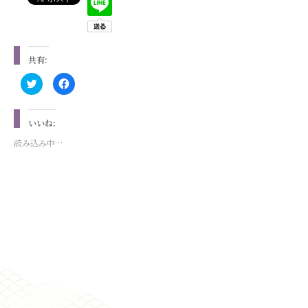
共有:
ク
Facebook
リ
で
ッ
共
ク
有
し
す
いいね:
て
る
Twitter
に
で
は
読み込み中…
共
ク
有
リ
(新
ッ
し
ク
い
し
ウ
て
ィ
く
ン
だ
ド
さ
ウ
い
で
(新
開
し
き
い
ま
ウ
す)
ィ
ン
ド
ウ
で
開