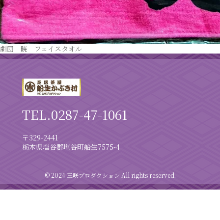
劇団 暁 フェイスタオル
TEL.0287-47-1061
〒329-2441
栃木県塩谷郡塩谷町船生7575-4
© 2024 三咲プロダクション All rights reserved.